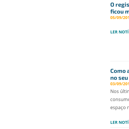
O regi
ficou m
05/09/201
LER NOTÍ
Como a
no seu 
03/09/201
Nos últ
consumo
espaço n
LER NOTÍ