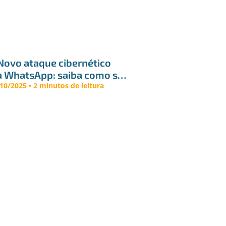
 Novo ataque cibernético 
a WhatsApp: saiba como se 
oteger
10/2025 • 2 minutos de leitura