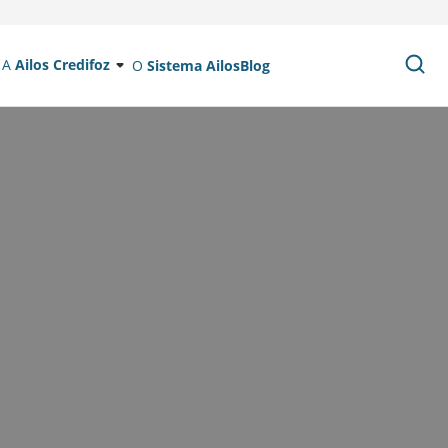
A
Ailos Credifoz
O
Sistema Ailos
Blog
o: fique
alizamos em