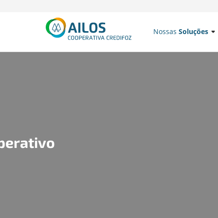
Nossas
Soluções
Nossa live está chegand
por dentro do que já re
2026
LER NOTÍCIA