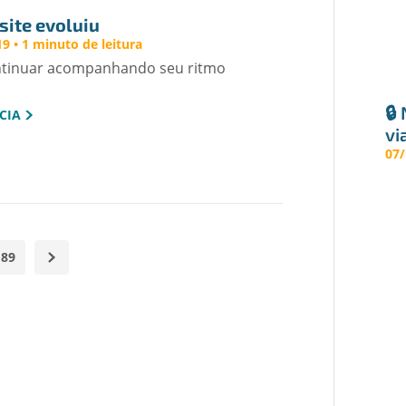
site evoluiu
9 • 1 minuto de leitura
ntinuar acompanhando seu ritmo
🔒
CIA
vi
pr
07/
89