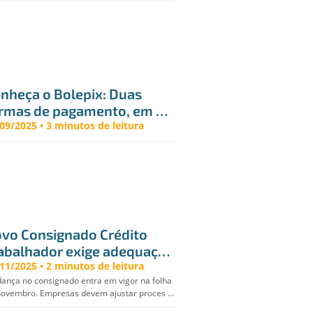
nheça o Bolepix: Duas 
rmas de pagamento, em 
 só boleto.
09/2025 • 3 minutos de leitura
vo Consignado Crédito 
abalhador exige adequação 
s conveniadas
11/2025 • 2 minutos de leitura
ança no consignado entra em vigor na folha
novembro. Empresas devem ajustar proces ...