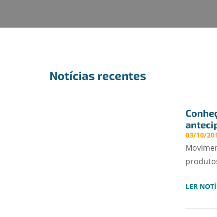
Notícias recentes
Conheç
anteci
03/10/201
Moviment
produtos
LER NOTÍ