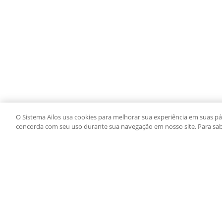
O Sistema Ailos usa cookies para melhorar sua experiência em suas pág
concorda com seu uso durante sua navegação em nosso site. Para sab
AILOS CREDIFOZ
PROD
Aplicativos Ailos
Cartões
Indique um amigo
Consórc
Segunda via e atualização de boletos
Emprést