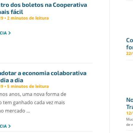
stro dos boletos na Cooperativa 
ais fácil
9 • 2 minutos de leitura
CIA
Co
fo
um
22/
dotar a economia colaborativa 
dia a dia
9 • 5 minutos de leitura
imos anos, uma nova forma de
No
 tem ganhado cada vez mais
Tr
o mercado ...
da
12/
Mud
de 
CIA