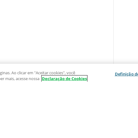
inas. Ao clicar em "Aceitar cookies", você
Definição d
er mais, acesse nossa
Declaração de Cookies
UTOS
INFORMAÇÕES ÚTEIS
Rede de Atendimento
ios
Postos de Atendimento
imos
Caixa Eletrônico