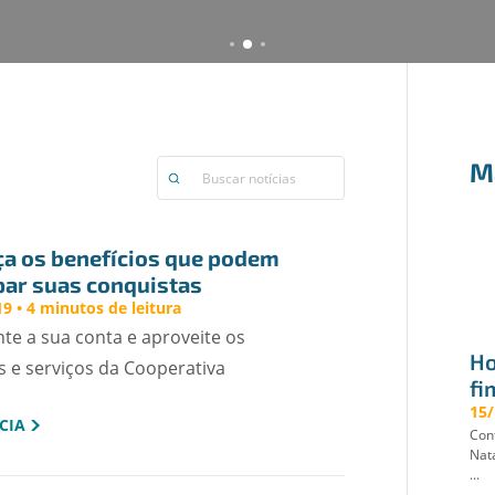
M
a os benefícios que podem 
par suas conquistas
9 • 4 minutos de leitura
e a sua conta e aproveite os
Ho
 e serviços da Cooperativa
fi
15/
CIA
Conf
Nat
...