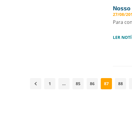
Nosso 
27/08/201
Para co
LER NOTÍ
1
…
85
86
87
88