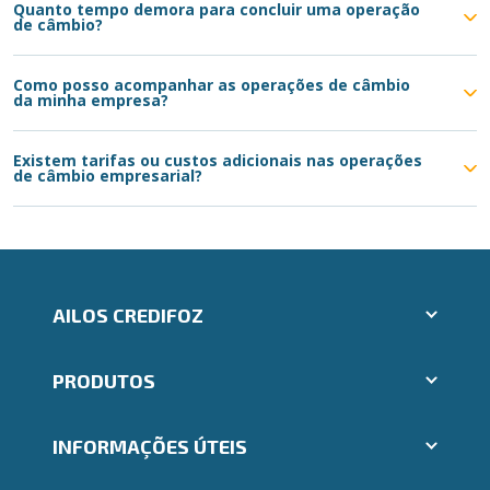
Quanto tempo demora para concluir uma operação
de câmbio?
Como posso acompanhar as operações de câmbio
da minha empresa?
Existem tarifas ou custos adicionais nas operações
de câmbio empresarial?
AILOS CREDIFOZ
Aplicativos Ailos
PRODUTOS
Indique um amigo
Segunda via e atualização de boletos
Cartões
Trabalhe Conosco
INFORMAÇÕES ÚTEIS
Consórcios
Ailos Educação
Empréstimos