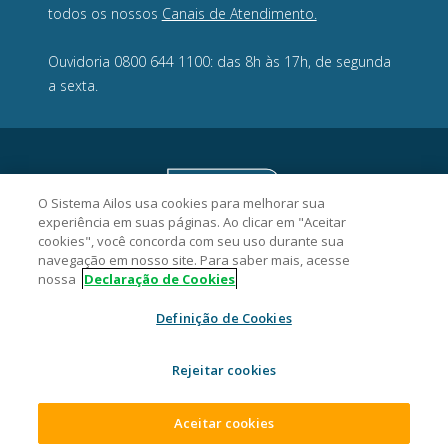
todos os nossos
Canais de Atendimento.
Ouvidoria 0800 644 1100: das 8h às 17h, de segunda
a sexta.
O Sistema Ailos usa cookies para melhorar sua
experiência em suas páginas. Ao clicar em "Aceitar
cookies", você concorda com seu uso durante sua
navegação em nosso site. Para saber mais, acesse
nossa
Declaração de Cookies
Definição de Cookies
Credifoz Cooperativa de Crédito - CNPJ 09.512.539/0001-02
Rua Nivaldo Detoie, 72, Ressacada, CEP 88307-326, Itajaí/SC.
Rejeitar cookies
2026 Sistema Ailos. Todos os direitos reservados.
Aceitar cookies
ACESSAR SUA CONTA
ABRA SUA CONTA