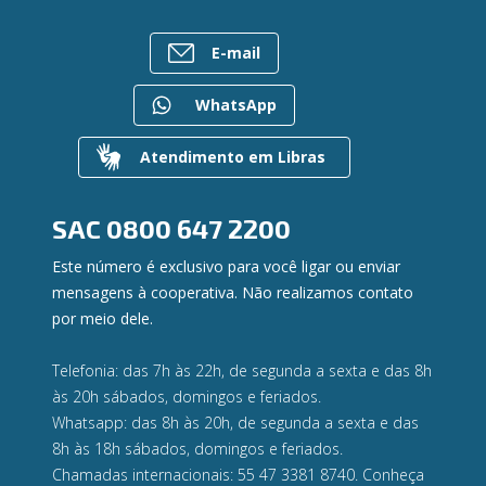
Notícias
Rede de Atendimento
FALE CONOSCO
Investimentos
Bens à venda
Postos de Atendimento
Previdência
E-mail
Mapa do site
Caixa Eletrônico
Para empresas
Gerenciar Cookies
Regularização de dívidas
WhatsApp
Valores a Receber
Contato
Atendimento em Libras
Canal de Ética
Ouvidoria
Privacidade e segurança
SAC
0800 647 2200
Este número é exclusivo para você ligar ou enviar
mensagens à cooperativa. Não realizamos contato
por meio dele.
Telefonia: das 7h às 22h, de segunda a sexta e das 8h
às 20h sábados, domingos e feriados.
Whatsapp: das 8h às 20h, de segunda a sexta e das
8h às 18h sábados, domingos e feriados.
Chamadas internacionais: 55 47 3381 8740. Conheça