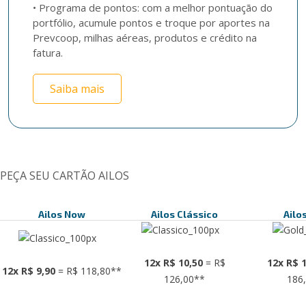
• Programa de pontos: com a melhor pontuação do 
portfólio, acumule pontos e troque por aportes na 
Prevcoop, milhas aéreas, produtos e crédito na 
fatura.
Saiba mais
PEÇA SEU CARTÃO AILOS
Ailos Now
Ailos Clássico
Ailo
12x R$ 10,50
= R$
12x R$ 1
12x R$ 9,90
= R$ 118,80**
126,00**
186