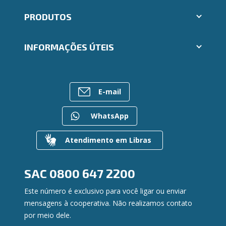
Aplicativos Ailos
PRODUTOS
Indique um amigo
Segunda via e atualização de boletos
Cartões
Trabalhe Conosco
INFORMAÇÕES ÚTEIS
Consórcios
Ailos Educação
Empréstimos
Notícias
Rede de Atendimento
FALE CONOSCO
Investimentos
Bens à venda
Postos de Atendimento
Previdência
E-mail
Mapa do site
Caixa Eletrônico
Para empresas
Gerenciar Cookies
Regularização de dívidas
WhatsApp
Valores a Receber
Contato
Atendimento em Libras
Canal de Ética
Ouvidoria
Privacidade e segurança
SAC
0800 647 2200
Este número é exclusivo para você ligar ou enviar
mensagens à cooperativa. Não realizamos contato
por meio dele.