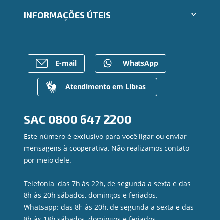
Cartões
Trabalhe Conosco
INFORMAÇÕES ÚTEIS
Consórcios
Ailos Educação
Empréstimos
Notícias
Rede de Atendimento
FALE CONOSCO
Investimentos
Bens à venda
Postos de Atendimento
Previdência
Mapa do site
Caixa Eletrônico
E-mail
WhatsApp
Para empresas
Gerenciar Cookies
Regularização de dívidas
Valores a Receber
Atendimento em Libras
Contato
Canal de Ética
SAC
0800 647 2200
Ouvidoria
Privacidade e segurança
Este número é exclusivo para você ligar ou enviar
mensagens à cooperativa. Não realizamos contato
por meio dele.
Telefonia: das 7h às 22h, de segunda a sexta e das
8h às 20h sábados, domingos e feriados.
Whatsapp: das 8h às 20h, de segunda a sexta e das
8h às 18h sábados, domingos e feriados.