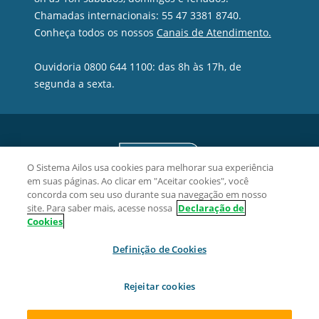
Chamadas internacionais: 55 47 3381 8740.
Conheça todos os nossos
Canais de Atendimento.
Ouvidoria 0800 644 1100: das 8h às 17h, de
segunda a sexta.
O Sistema Ailos usa cookies para melhorar sua experiência
em suas páginas. Ao clicar em "Aceitar cookies", você
concorda com seu uso durante sua navegação em nosso
site. Para saber mais, acesse nossa
Declaração de
Cookies
Definição de Cookies
Credifoz Cooperativa de Crédito - CNPJ 09.512.539/0001-02
Rua Nivaldo Detoie, 72, Ressacada, CEP 88307-326, Itajaí/SC.
Rejeitar cookies
2026 Sistema Ailos. Todos os direitos reservados.