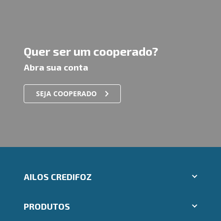
Quer ser um cooperado?
Abra sua conta
SEJA COOPERADO
AILOS CREDIFOZ
Aplicativos Ailos
PRODUTOS
Indique um amigo
Segunda via e atualização de boletos