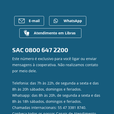
Ailos Educação
Empréstimos
Notícias
Rede de Atendimento
FALE CONOSCO
Investimentos
Bens à venda
Postos de Atendimento
Previdência
Mapa do site
Caixa Eletrônico
E-mail
WhatsApp
Para empresas
Gerenciar Cookies
Regularização de dívidas
Valores a Receber
Atendimento em Libras
Contato
Canal de Ética
SAC
0800 647 2200
Ouvidoria
Privacidade e segurança
Este número é exclusivo para você ligar ou enviar
mensagens à cooperativa. Não realizamos contato
por meio dele.
Telefonia: das 7h às 22h, de segunda a sexta e das
8h às 20h sábados, domingos e feriados.
Whatsapp: das 8h às 20h, de segunda a sexta e das
8h às 18h sábados, domingos e feriados.
Chamadas internacionais: 55 47 3381 8740.
Conheça todos os nossos
Canais de Atendimento.