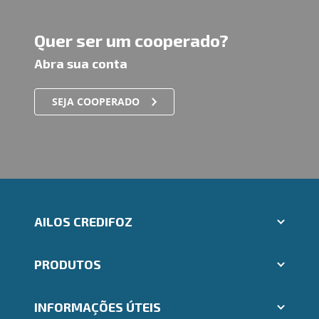
Quer ser um cooperado?
Abra sua conta
SEJA COOPERADO
AILOS CREDIFOZ
Aplicativos Ailos
PRODUTOS
Indique um amigo
Segunda via e atualização de boletos
Cartões
Trabalhe Conosco
INFORMAÇÕES ÚTEIS
Consórcios