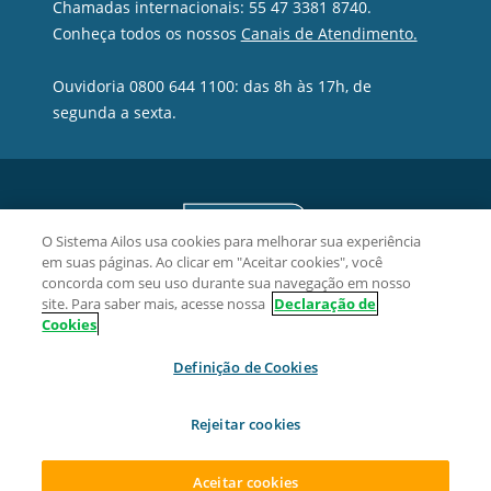
Chamadas internacionais: 55 47 3381 8740.
Conheça todos os nossos
Canais de Atendimento.
Ouvidoria 0800 644 1100: das 8h às 17h, de
segunda a sexta.
O Sistema Ailos usa cookies para melhorar sua experiência
em suas páginas. Ao clicar em "Aceitar cookies", você
concorda com seu uso durante sua navegação em nosso
site. Para saber mais, acesse nossa
Declaração de
Cookies
Definição de Cookies
Credifoz Cooperativa de Crédito - CNPJ 09.512.539/0001-02
Rua Nivaldo Detoie, 72, Ressacada, CEP 88307-326, Itajaí/SC.
Rejeitar cookies
2026 Sistema Ailos. Todos os direitos reservados.
Aceitar cookies
ACESSAR SUA CONTA
ABRA SUA CONTA