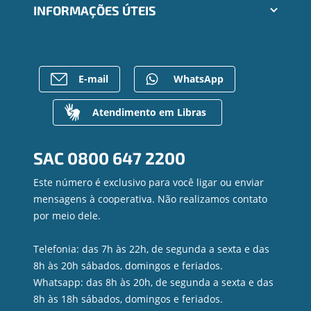
Trabalhe Conosco
INFORMAÇÕES ÚTEIS
Consórcios
Ailos Educação
Empréstimos
Notícias
Rede de Atendimento
FALE CONOSCO
Investimentos
Bens à venda
Postos de Atendimento
Previdência
Mapa do site
Caixa Eletrônico
E-mail
WhatsApp
Para empresas
Gerenciar Cookies
Regularização de dívidas
Valores a Receber
Atendimento em Libras
Contato
Canal de Ética
SAC
0800 647 2200
Ouvidoria
Privacidade e segurança
Este número é exclusivo para você ligar ou enviar
mensagens à cooperativa. Não realizamos contato
por meio dele.
Telefonia: das 7h às 22h, de segunda a sexta e das
8h às 20h sábados, domingos e feriados.
Whatsapp: das 8h às 20h, de segunda a sexta e das
8h às 18h sábados, domingos e feriados.