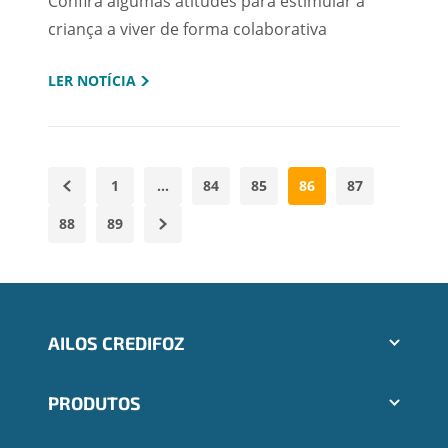
Confira algumas atitudes para estimular a
criança a viver de forma colaborativa
LER NOTÍCIA
1
…
84
85
86
87
88
89
AILOS CREDIFOZ
Aplicativos Ailos
PRODUTOS
Indique um amigo
Segunda via e atualização de boletos
Cartões