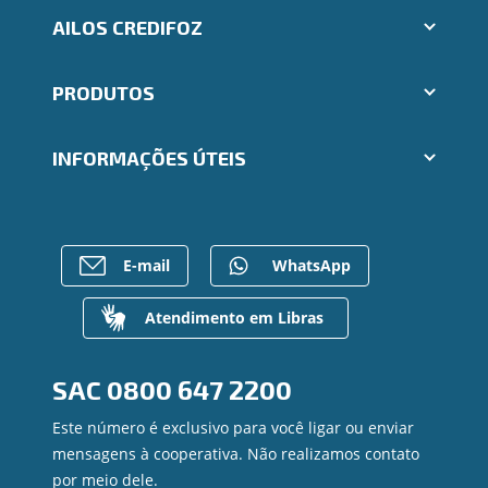
AILOS CREDIFOZ
Aplicativos Ailos
PRODUTOS
Indique um amigo
Segunda via e atualização de boletos
Cartões
Trabalhe Conosco
INFORMAÇÕES ÚTEIS
Consórcios
Ailos Educação
Empréstimos
Notícias
Rede de Atendimento
FALE CONOSCO
Investimentos
Bens à venda
Postos de Atendimento
Previdência
Mapa do site
Caixa Eletrônico
E-mail
WhatsApp
Para empresas
Gerenciar Cookies
Regularização de dívidas
Valores a Receber
Atendimento em Libras
Contato
Canal de Ética
SAC
0800 647 2200
Ouvidoria
Privacidade e segurança
Este número é exclusivo para você ligar ou enviar
mensagens à cooperativa. Não realizamos contato
por meio dele.