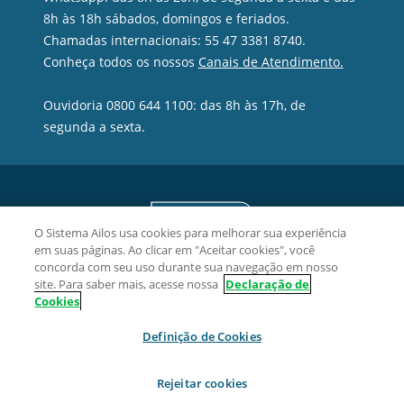
8h às 18h sábados, domingos e feriados.
Chamadas internacionais: 55 47 3381 8740.
Conheça todos os nossos
Canais de Atendimento.
Ouvidoria 0800 644 1100: das 8h às 17h, de
segunda a sexta.
O Sistema Ailos usa cookies para melhorar sua experiência
em suas páginas. Ao clicar em "Aceitar cookies", você
concorda com seu uso durante sua navegação em nosso
site. Para saber mais, acesse nossa
Declaração de
Cookies
Definição de Cookies
Credifoz Cooperativa de Crédito - CNPJ 09.512.539/0001-02
Rua Nivaldo Detoie, 72, Ressacada, CEP 88307-326, Itajaí/SC.
Rejeitar cookies
2026 Sistema Ailos. Todos os direitos reservados.