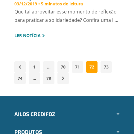
ano
03/12/2019 • 5 minutos de leitura
Que tal aproveitar esse momento de reflexão
para praticar a solidariedade? Confira uma l ...
LER NOTÍCIA
1
…
70
71
72
73
74
…
79
AILOS CREDIFOZ
Aplicativos Ailos
PRODUTOS
Indique um amigo