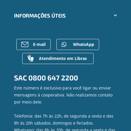
Segunda via e atualização de boletos
Cartões
Trabalhe Conosco
INFORMAÇÕES ÚTEIS
Consórcios
Ailos Educação
Empréstimos
Notícias
Rede de Atendimento
FALE CONOSCO
Investimentos
Bens à venda
Postos de Atendimento
Previdência
Mapa do site
Caixa Eletrônico
E-mail
WhatsApp
Para empresas
Gerenciar Cookies
Regularização de dívidas
Valores a Receber
Atendimento em Libras
Contato
Canal de Ética
SAC
0800 647 2200
Ouvidoria
Privacidade e segurança
Este número é exclusivo para você ligar ou enviar
mensagens à cooperativa. Não realizamos contato
por meio dele.
Telefonia: das 7h às 22h, de segunda a sexta e das
8h às 20h sábados, domingos e feriados.
Whatsapp: das 8h às 20h, de segunda a sexta e das