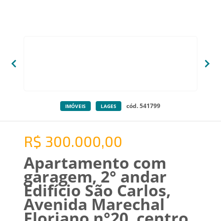
cód. 541799
IMÓVEIS
LAGES
R$ 300.000,00
Apartamento com
garagem, 2° andar
Edifício São Carlos,
Avenida Marechal
Floriano n°20, centro,