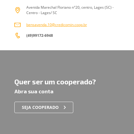
Avenida Marechal Floriano n°20, centro, Lages (SC) -
Centro - Lages/ SC
bensavenda.10@credicomin.coop.br
(49)99172-6948
Quer ser um cooperado?
Abra sua conta
SEJA COOPERADO